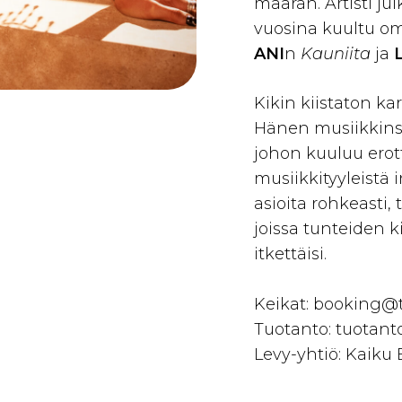
määrän. Artisti jul
vuosina kuultu o
ANI
n
Kauniita
ja
Kikin kiistaton ka
Hänen musiikkinsa
johon kuuluu erot
musiikkityyleistä i
asioita rohkeasti, t
joissa tunteiden k
itkettäisi.
Keikat: booking@
Tuotanto: tuotant
Levy-yhtiö: Kaiku