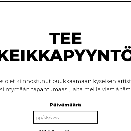
TEE
KEIKKAPYYNT
os olet kiinnostunut buukkaamaan kyseisen artist
siintymään tapahtumaasi, laita meille viestiä täst
Päivämäärä
PP
slash