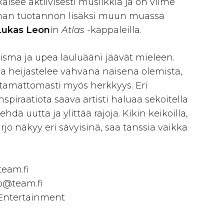
kaisee aktiivisesti musiikkia ja on viime
man tuotannon lisäksi muun muassa
Lukas Leon
in
Atlas
-kappaleilla.
risma ja upea lauluääni jäävät mieleen.
 heijastelee vahvana naisena olemista,
tamattomasti myös herkkyys. Eri
nspiraatiota saava artisti haluaa sekoitella
ehdä uutta ja ylittää rajoja. Kikin keikoilla,
irjo näkyy eri sävyisinä, saa tanssia vaikka
team.fi
o@team.fi
 Entertainment