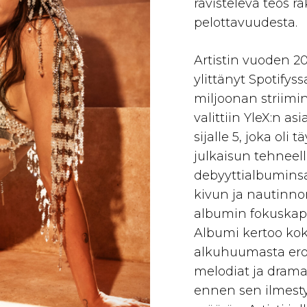
ravisteleva teos r
pelottavuudesta.
Artistin vuoden 20
ylittänyt Spotifyss
miljoonan striimin
valittiin YleX:n a
sijalle 5, joka oli
julkaisun tehneelle
debyyttialbumin
kivun ja nautinno
albumin fokuska
Albumi kertoo ko
alkuhuumasta eroo
melodiat ja drama
ennen sen ilmest