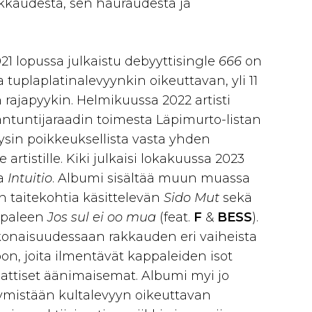
akkaudesta, sen hauraudesta ja
21 lopussa julkaistu debyyttisingle
666
on
a tuplaplatinalevyynkin oikeuttavan, yli 11
 rajapyykin. Helmikuussa 2022 artisti
siantuntijaraadin toimesta Läpimurto-listan
 täysin poikkeuksellista vasta yhden
 artistille. Kiki julkaisi lokakuussa 2023
sa
Intuitio
. Albumi sisältää muun muassa
n taitekohtia käsittelevän
Sido Mut
sekä
ppaleen
Jos sul ei oo mua
(feat.
F
&
BESS
).
konaisuudessaan rakkauden eri vaiheista
n, joita ilmentävät kappaleiden isot
attiset äänimaisemat. Albumi myi jo
ymistään kultalevyyn oikeuttavan