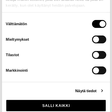
29.08.2026
kerätty, kun olet käyttänyt heidän palvelujaan.
OSTA
LIPUT
Venetsialaiset, Kokkola
Suostumuksen
Välttämätön
valinta
Mieltymykset
Tilastot
GALLERIA
Markkinointi
Näytä tiedot
SALLI KAIKKI