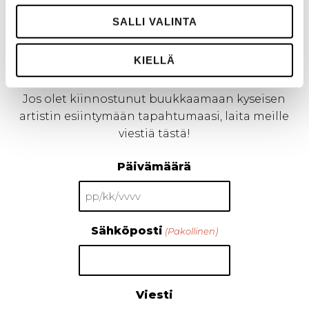
SALLI VALINTA
TEE KEIKKAPYYNTÖ
KIELLÄ
Jos olet kiinnostunut buukkaamaan kyseisen
artistin esiintymään tapahtumaasi, laita meille
viestiä tästä!
Päivämäärä
PP
slash
Sähköposti
(Pakollinen)
KK
slash
VVVV
Viesti