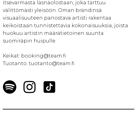
itsevarmasta läsnäolostaan, joka tarttuu
välittömästi yleisöön. Oman brändinsä
visuaalisuuteen panostava artisti rakentaa
keikoistaan tunnistettavia kokonaisuuksia, joista
huokuu artistin määrätietoinen suunta
suomiräpin huipulle.
Keikat: booking@team.fi
Tuotanto: tuotanto@team.fi