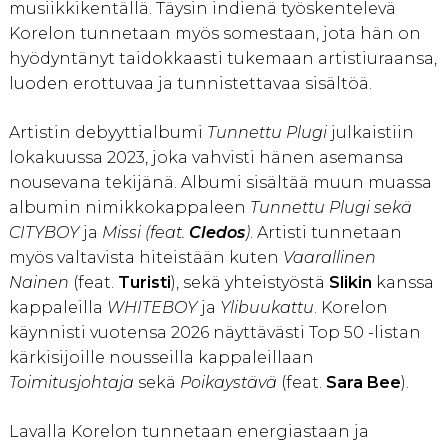
musiikkikentällä. Täysin indienä työskentelevä
Korelon tunnetaan myös somestaan, jota hän on
hyödyntänyt taidokkaasti tukemaan artistiuraansa,
luoden erottuvaa ja tunnistettavaa sisältöä.
Artistin debyyttialbumi
Tunnettu Plugi
julkaistiin
lokakuussa 2023, joka vahvisti hänen asemansa
nousevana tekijänä. Albumi sisältää muun muassa
albumin nimikkokappaleen
Tunnettu Plugi sekä
CITYBOY
ja
Missi (feat.
Cledos
)
. Artisti tunnetaan
myös valtavista hiteistään kuten
Vaarallinen
Nainen
(feat.
Turisti
), sekä yhteistyöstä
Slikin
kanssa
kappaleilla
WHITEBOY
ja
Ylibuukattu
. Korelon
käynnisti vuotensa 2026 näyttävästi Top 50 -listan
kärkisijoille nousseilla kappaleillaan
Toimitusjohtaja
sekä
Poikaystävä
(feat.
Sara Bee
).
Lavalla Korelon tunnetaan energiastaan ja