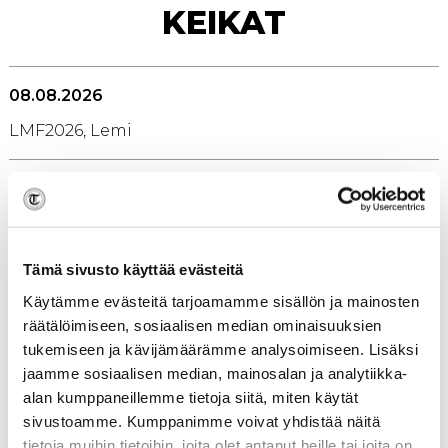
KEIKAT
08.08.2026
LMF2026, Lemi
15.08.2026
Bönde, Somero
Tämä sivusto käyttää evästeitä
21.08.2026
OSTA
Käytämme evästeitä tarjoamamme sisällön ja mainosten
LIPUT
Blockfest, Tampere
räätälöimiseen, sosiaalisen median ominaisuuksien
tukemiseen ja kävijämäärämme analysoimiseen. Lisäksi
jaamme sosiaalisen median, mainosalan ja analytiikka-
29.08.2026
OSTA
alan kumppaneillemme tietoja siitä, miten käytät
LIPUT
Cafe Pori Jazz, Pori
sivustoamme. Kumppanimme voivat yhdistää näitä
tietoja muihin tietoihin, joita olet antanut heille tai joita on