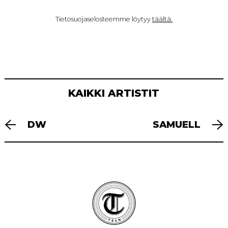
Tietosuojaselosteemme löytyy
täältä.
KAIKKI ARTISTIT
ARTIKKELIEN
DW
SAMUELL
SELAUS