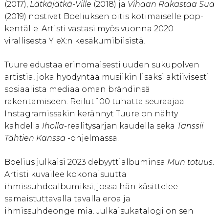
(2017),
Lätkäjätkä-Ville
(2018) ja
Vihaan Rakastaa Sua
(2019) nostivat Boeliuksen oitis kotimaiselle pop-
kentälle. Artisti vastasi myös vuonna 2020
virallisesta YleX:n kesäkumibiisistä
.
Tuure edustaa erinomaisesti uuden sukupolven
artistia, joka hyödyntää musiikin lisäksi aktiivisesti
sosiaalista mediaa oman brändinsä
rakentamiseen. Reilut 100 tuhatta seuraajaa
Instagramissakin kerännyt Tuure on nähty
kahdella
Iholla
-realitysarjan kaudella sekä
Tanssii
Tähtien
Kanssa
-ohjelmassa.
Boelius julkaisi 2023 debyyttialbuminsa
Mun totuus
.
Artisti kuvailee kokonaisuutta
ihmissuhdealbumiksi, jossa hän käsittelee
samaistuttavalla tavalla eroa ja
ihmissuhdeongelmia. Julkaisukatalogi on sen