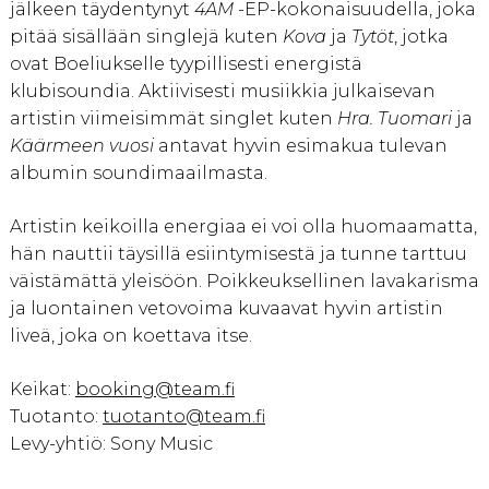
jälkeen täydentynyt
4AM
-EP-kokonaisuudella, joka
pitää sisällään singlejä kuten
Kova
ja
Tytöt
, jotka
ovat Boeliukselle tyypillisesti energistä
klubisoundia. Aktiivisesti musiikkia julkaisevan
artistin viimeisimmät singlet kuten
Hra. Tuomari
ja
Käärmeen vuosi
antavat hyvin esimakua tulevan
albumin soundimaailmasta.
Artistin keikoilla energiaa ei voi olla huomaamatta,
hän nauttii täysillä esiintymisestä ja tunne tarttuu
väistämättä yleisöön. Poikkeuksellinen lavakarisma
ja luontainen vetovoima kuvaavat hyvin artistin
liveä, joka on koettava itse.
Keikat:
booking@team.fi
Tuotanto:
tuotanto@team.fi
Levy-yhtiö: Sony Music