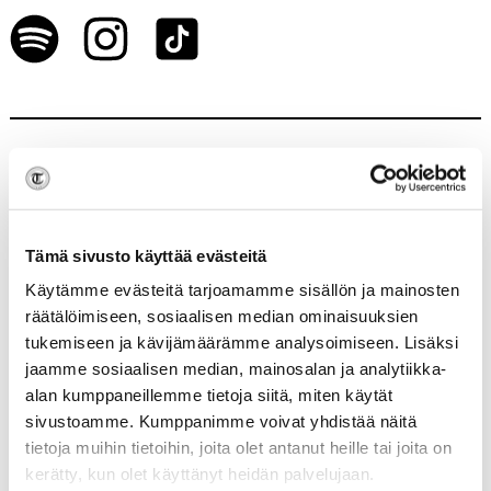
KEIKAT
Tämä sivusto käyttää evästeitä
Käytämme evästeitä tarjoamamme sisällön ja mainosten
räätälöimiseen, sosiaalisen median ominaisuuksien
21.08.2026
LIPPUJA
tukemiseen ja kävijämäärämme analysoimiseen. Lisäksi
OVELTA
Revolution, Jyväskylä
jaamme sosiaalisen median, mainosalan ja analytiikka-
alan kumppaneillemme tietoja siitä, miten käytät
sivustoamme. Kumppanimme voivat yhdistää näitä
01.10. - 02.10.2026
OSTA
tietoja muihin tietoihin, joita olet antanut heille tai joita on
LIPUT
Lost In Music, Tampere
kerätty, kun olet käyttänyt heidän palvelujaan.