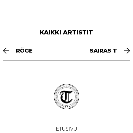
KAIKKI ARTISTIT
ARTIKKELIEN
RÖGE
SAIRAS T
SELAUS
ETUSIVU