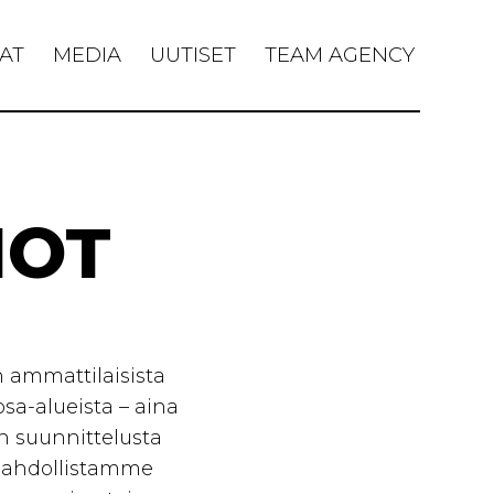
AT
MEDIA
UUTISET
TEAM AGENCY
NOT
 ammattilaisista
sa-alueista – aina
en suunnittelusta
a mahdollistamme