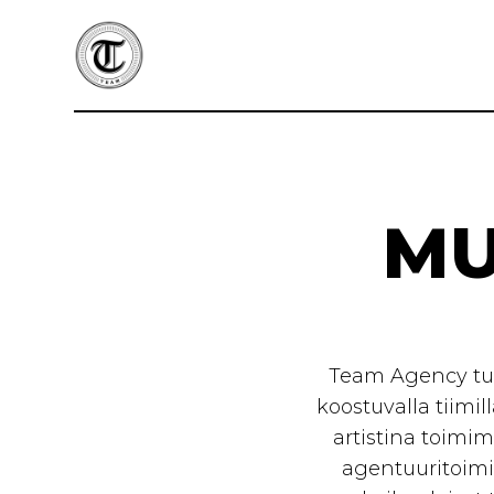
Siirry
sisältöön
MU
Team Agency tuo
koostuvalla tiimi
artistina toimim
agentuuritoimin