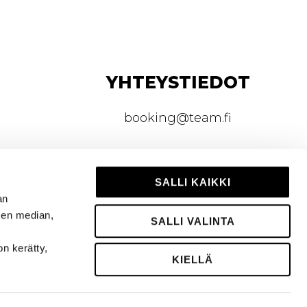
YHTEYSTIEDOT
booking@team.fi
TIETOSUOJASELOSTE
SALLI KAIKKI
an
sen median,
SALLI VALINTA
on kerätty,
KIELLÄ