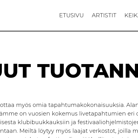
ETUSIVU
ARTISTIT
KEIK
UT TUOTAN
ttaa myös omia tapahtumakokonaisuuksia. Alan
llämme on vuosien kokemus livetapahtumien eri o
isesta klubibuukkauksiin ja festivaaliohjelmistoj
taan. Meiltä löytyy myös laajat verkostot, joill