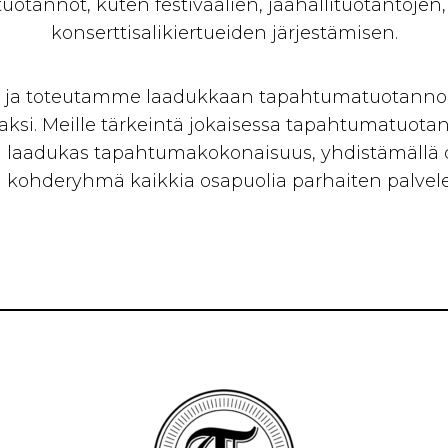
tuotannot, kuten festivaalien, jäähallituotantojen
konserttisalikiertueiden järjestämisen.
ja toteutamme laadukkaan tapahtumatuotannon
vaksi. Meille tärkeintä jokaisessa tapahtumatuot
 laadukas tapahtumakokonaisuus, yhdistämällä oi
kohderyhmä kaikkia osapuolia parhaiten palveleva