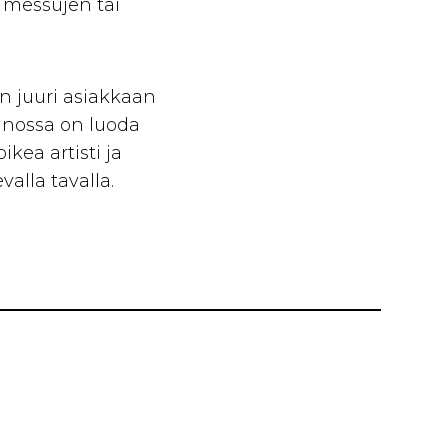
, messujen tai
 juuri asiakkaan
annossa on luoda
kea artisti ja
lla tavalla.