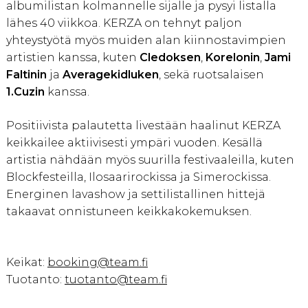
albumilistan kolmannelle sijalle ja pysyi listalla
lähes 40 viikkoa. KERZA on tehnyt paljon
yhteystyötä myös muiden alan kiinnostavimpien
artistien kanssa, kuten
Cledoksen
,
Korelonin
,
Jami
Faltinin
ja
Averagekidluken
, sekä ruotsalaisen
1.Cuzin
kanssa.
Positiivista palautetta livestään haalinut KERZA
keikkailee aktiivisesti ympäri vuoden. Kesällä
artistia nähdään myös suurilla festivaaleilla, kuten
Blockfesteilla, Ilosaarirockissa ja Simerockissa.
Energinen lavashow ja settilistallinen hittejä
takaavat onnistuneen keikkakokemuksen.
Keikat:
booking@team.fi
Tuotanto:
tuotanto@team.fi