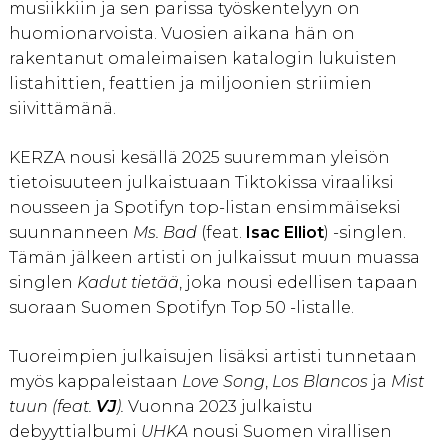
musiikkiin ja sen parissa työskentelyyn on
huomionarvoista. Vuosien aikana hän on
rakentanut omaleimaisen katalogin lukuisten
listahittien, feattien ja miljoonien striimien
siivittämänä.
KERZA nousi kesällä 2025 suuremman yleisön
tietoisuuteen julkaistuaan Tiktokissa viraaliksi
nousseen ja Spotifyn top-listan ensimmäiseksi
suunnanneen
Ms. Bad
(feat.
Isac Elliot
) -singlen.
Tämän jälkeen artisti on julkaissut muun muassa
singlen
Kadut tietää
, joka nousi edellisen tapaan
suoraan Suomen Spotifyn Top 50 -listalle.
Tuoreimpien julkaisujen lisäksi artisti tunnetaan
myös kappaleistaan
Love Song
,
Los Blancos
ja
Mist
tuun (feat.
VJ
).
Vuonna 2023 julkaistu
debyyttialbumi
UHKA
nousi Suomen virallisen