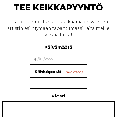
TEE KEIKKAPYYNTÖ
Jos olet kiinnostunut buukkaamaan kyseisen
artistin esiintymään tapahtumaasi, laita meille
viestiä tästä!
Päivämäärä
PP
slash
Sähköposti
(Pakollinen)
KK
slash
VVVV
Viesti