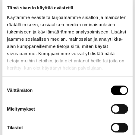
Tämä sivusto käyttää evästeitä
03.10.2026
Käytämme evästeitä tarjoamamme sisällön ja mainosten
OSTA
LIPUT
räätälöimiseen, sosiaalisen median ominaisuuksien
Rytmikorjaamo, Seinäjoki S/K18
tukemiseen ja kävijämäärämme analysoimiseen. Lisäksi
jaamme sosiaalisen median, mainosalan ja analytiikka-
10.10.2026
alan kumppaneillemme tietoja siitä, miten käytät
OSTA
LIPUT
Fame Club, Tampere
sivustoamme. Kumppanimme voivat yhdistää näitä
tietoja muihin tietoihin, joita olet antanut heille tai joita on
kerätty, kun olet käyttänyt heidän palvelujaan.
15.10.2026
OSTA
LIPUT
Lutakko, Jyväskylä S/K18
Suostumuksen
Välttämätön
valinta
Mieltymykset
Tilastot