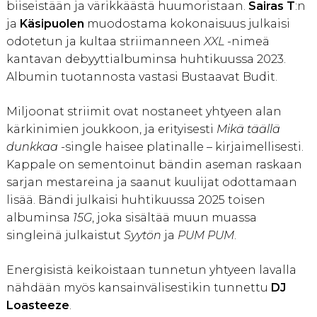
biiseistään ja värikkäästä huumoristaan.
Sairas T
:n
ja
Käsipuolen
muodostama kokonaisuus julkaisi
odotetun ja kultaa striimanneen
XXL
-nimeä
kantavan debyyttialbuminsa huhtikuussa 2023.
Albumin tuotannosta vastasi Bustaavat Budit.
Miljoonat striimit ovat nostaneet yhtyeen alan
kärkinimien joukkoon, ja erityisesti
Mikä täällä
dunkkaa
-single haisee platinalle – kirjaimellisesti.
Kappale on sementoinut bändin aseman raskaan
sarjan mestareina ja saanut kuulijat odottamaan
lisää. Bändi julkaisi huhtikuussa 2025 toisen
albuminsa
15G
, joka sisältää muun muassa
singleinä julkaistut
Syytön
ja
PUM PUM
.
Energisistä keikoistaan tunnetun yhtyeen lavalla
nähdään myös kansainvälisestikin tunnettu
DJ
Loasteeze
.