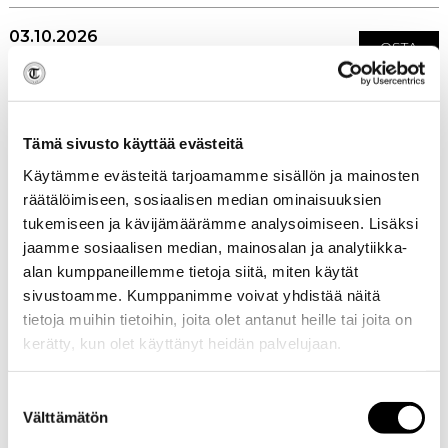
03.10.2026
OSTA
LIPUT
Doris, Rovaniemi
16.10.2026
OSTA
Tämä sivusto käyttää evästeitä
LIPUT
Fuusio, Turku
Käytämme evästeitä tarjoamamme sisällön ja mainosten
räätälöimiseen, sosiaalisen median ominaisuuksien
23.10.2026
tukemiseen ja kävijämäärämme analysoimiseen. Lisäksi
VAPAA
jaamme sosiaalisen median, mainosalan ja analytiikka-
PÄÄSY
Revolution, Jyväskylä
alan kumppaneillemme tietoja siitä, miten käytät
sivustoamme. Kumppanimme voivat yhdistää näitä
24.10.2026
tietoja muihin tietoihin, joita olet antanut heille tai joita on
LIPPUJA
OVELTA
kerätty, kun olet käyttänyt heidän palvelujaan.
Club Kapina, Mäntsälä
Suostumuksen
30.10.2026
LIPPUJA
Välttämätön
valinta
OVELTA
PaPaNa Bar, Inari