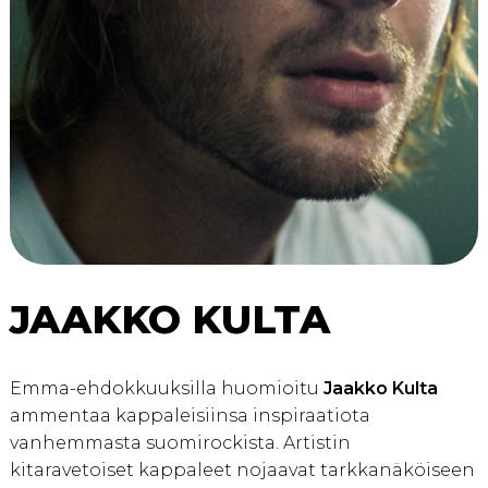
JAAKKO KULTA
Emma-ehdokkuuksilla huomioitu
Jaakko Kulta
ammentaa kappaleisiinsa inspiraatiota
vanhemmasta suomirockista. Artistin
kitaravetoiset kappaleet nojaavat tarkkanäköiseen