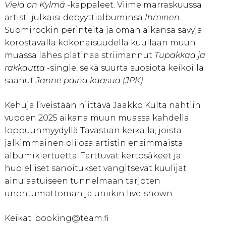
Vielä on Kylmä
-kappaleet. Viime marraskuussa
artisti julkaisi debyyttialbuminsa
Ihminen
.
Suomirockin perinteitä ja oman aikansa sävyjä
korostavalla kokonaisuudella kuullaan muun
muassa lähes platinaa striimannut
Tupakkaa ja
rakkautta
-single, sekä suurta suosiota keikoilla
saanut
Janne paina kaasua (JPK).
Kehuja liveistään niittävä Jaakko Kulta nähtiin
vuoden 2025 aikana muun muassa kahdella
loppuunmyydyllä Tavastian keikalla, joista
jälkimmäinen oli osa artistin ensimmäistä
albumikiertuetta. Tarttuvat kertosäkeet ja
huolelliset sanoitukset vangitsevat kuulijat
ainulaatuiseen tunnelmaan tarjoten
unohtumattoman ja uniikin live-shown.
Keikat: booking@team.fi