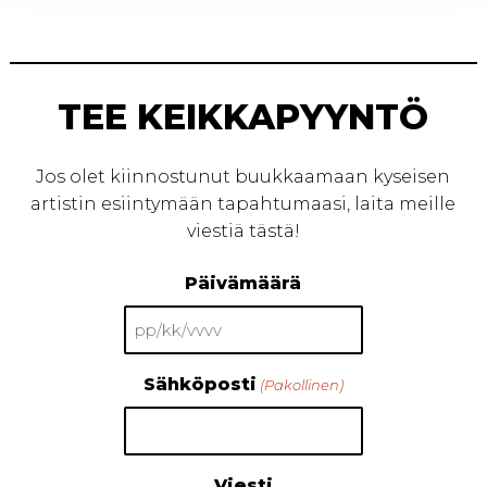
TEE KEIKKAPYYNTÖ
Jos olet kiinnostunut buukkaamaan kyseisen
artistin esiintymään tapahtumaasi, laita meille
viestiä tästä!
Päivämäärä
PP
slash
Sähköposti
(Pakollinen)
KK
slash
VVVV
Viesti