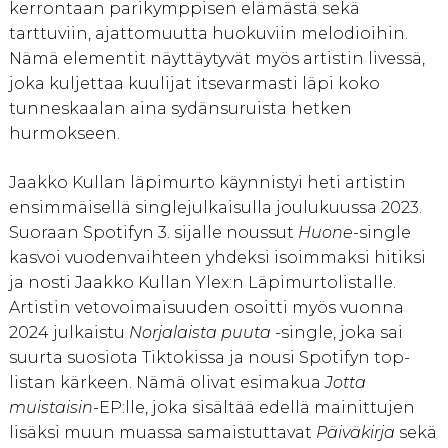
kerrontaan parikymppisen elämästä sekä
tarttuviin, ajattomuutta huokuviin melodioihin.
Nämä elementit näyttäytyvät myös artistin livessä,
joka kuljettaa kuulijat itsevarmasti läpi koko
tunneskaalan aina sydänsuruista hetken
hurmokseen.
Jaakko Kullan läpimurto käynnistyi heti artistin
ensimmäisellä singlejulkaisulla joulukuussa 2023.
Suoraan Spotifyn 3. sijalle noussut
Huone
-single
kasvoi vuodenvaihteen yhdeksi isoimmaksi hitiksi
ja nosti Jaakko Kullan Ylex:n Läpimurtolistalle.
Artistin vetovoimaisuuden osoitti myös vuonna
2024 julkaistu
Norjalaista puuta
-single, joka sai
suurta suosiota Tiktokissa ja nousi Spotifyn top-
listan kärkeen. Nämä olivat esimakua
Jotta
muistaisin
-EP:lle, joka sisältää edellä mainittujen
lisäksi muun muassa samaistuttavat
Päiväkirja
sekä