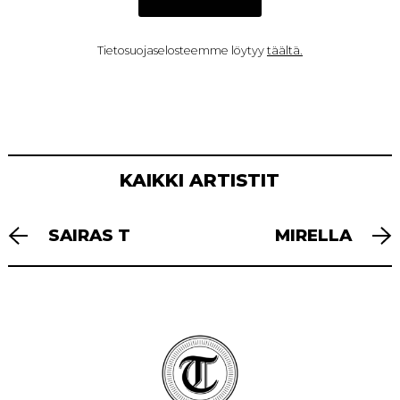
Tietosuojaselosteemme löytyy
täältä.
KAIKKI ARTISTIT
ARTIKKELIEN
SAIRAS T
MIRELLA
SELAUS