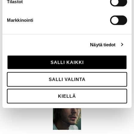
Tilastot
14.10.2026
Valokarnevaali, Helsinki
Markkinointi
Näytä tiedot
SALLI KAIKKI
GALLERIA
SALLI VALINTA
KIELLÄ