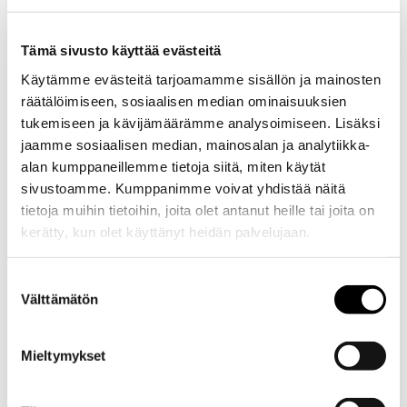
16.08.2026
OSTA
LIPUT
Flow Festival, Helsinki
Tämä sivusto käyttää evästeitä
Käytämme evästeitä tarjoamamme sisällön ja mainosten
22.08.2026
räätälöimiseen, sosiaalisen median ominaisuuksien
OSTA
tukemiseen ja kävijämäärämme analysoimiseen. Lisäksi
LIPUT
Festivaali, Tampere
jaamme sosiaalisen median, mainosalan ja analytiikka-
alan kumppaneillemme tietoja siitä, miten käytät
29.08.2026
sivustoamme. Kumppanimme voivat yhdistää näitä
OSTA
LIPUT
tietoja muihin tietoihin, joita olet antanut heille tai joita on
Heikinkarin Ranthuone, Taivassalo
kerätty, kun olet käyttänyt heidän palvelujaan.
04.09.2026
OSTA
Suostumuksen
LIPUT
Original Student Fest, Helsinki
Välttämätön
valinta
10.10.2026
Mieltymykset
OSTA
LIPUT
Hype Live, Espoo