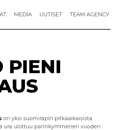
AT
MEDIA
UUTISET
TEAM AGENCY
 PIENI
JAUS
us
on yksi suomirapin pitkäaikaisista
nka ura ulottuu parinkymmenen vuoden