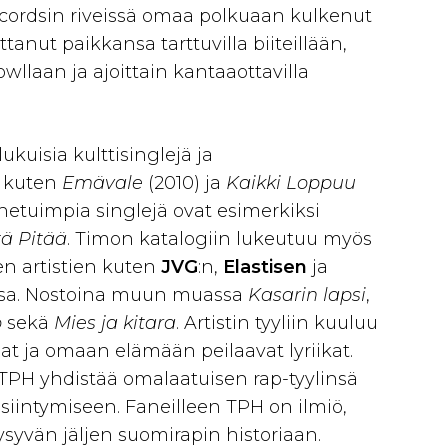
cordsin riveissä omaa polkuaan kulkenut
ttanut paikkansa tarttuvilla biiteillään,
owllaan ja ajoittain kantaaottavilla
ukuisia kulttisinglejä ja
, kuten
Emävale
(2010) ja
Kaikki
Loppuu
unnetuimpia singlejä ovat esimerkiksi
ä Pitää
. Timon katalogiin lukeutuu myös
en artistien kuten
JVG
:n,
Elastisen
ja
sa. Nostoina muun muassa
Kasarin lapsi
,
o
sekä
Mies ja kitara
. Artistin tyyliin kuuluu
at ja omaan elämään peilaavat lyriikat.
t TPH yhdistää omalaatuisen rap-tyylinsä
iintymiseen. Faneilleen TPH on ilmiö,
ysyvän jäljen suomirapin historiaan.