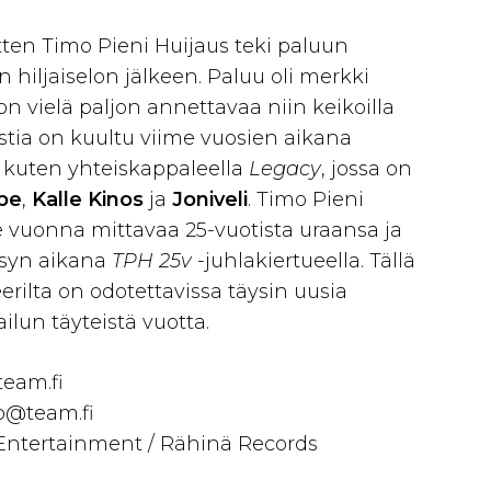
ten Timo Pieni Huijaus teki paluun
hiljaiselon jälkeen. Paluu oli merkki
 on vielä paljon annettavaa niin keikoilla
tistia on kuultu viime vuosien aikana
la, kuten yhteiskappaleella
Legacy
, jossa on
be
,
Kalle Kinos
ja
Joniveli
. Timo Pieni
me vuonna mittavaa 25-vuotista uraansa ja
ksyn aikana
TPH 25v
-juhlakiertueella. Tällä
erilta on odotettavissa täysin uusia
ailun täyteistä vuotta.
team.fi
o@team.fi
 Entertainment / Rähinä Records