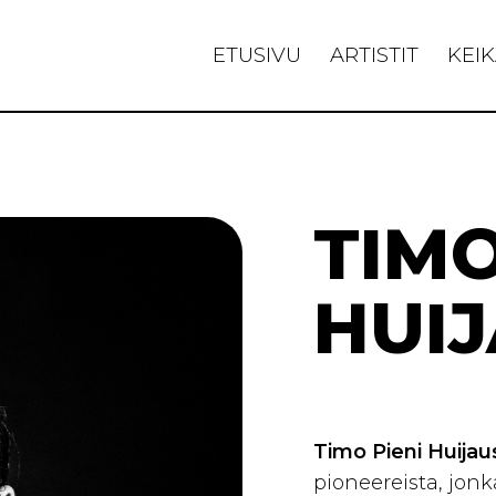
ETUSIVU
ARTISTIT
KEIK
TIMO
HUI
Timo Pieni Huija
pioneereista, jo