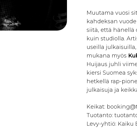
Muutama vuosi sit
kahdeksan vuoden 
siitä, että hänellä
kuin studiolla. Ar
useilla julkaisuil
mukana myös
Ku
Huijaus juhli vii
kiersi Suomea sy
hetkellä rap-pione
julkaisuja ja keikk
Keikat: booking@
Tuotanto: tuotant
Levy-yhtiö: Kaiku