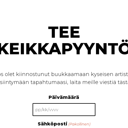
TEE
KEIKKAPYYNT
os olet kiinnostunut buukkaamaan kyseisen artist
siintymään tapahtumaasi, laita meille viestiä täst
Päivämäärä
PP
slash
Sähköposti
(Pakollinen)
KK