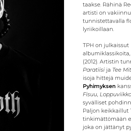
taakse. Rähinä Re
artisti on vakiinnu
tunnistettavalla fl
lyriikoillaan.
TPH on julkaissut l
albumiklassikoita
(2012). Artistin t
Paratiisi
ja
Tee Mit
isoja hittejä muid
Pyhimyksen
kans
Fisuu
,
Loppuviikk
syvälliset pohdinn
Paljon keikkaillu
tinkimättömään es
joka on jättänyt p