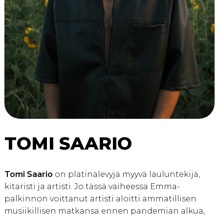
TOMI SAARIO
Tomi Saario
on platinalevyjä myyvä lauluntekijä,
kitaristi ja artisti. Jo tässä vaiheessa Emma-
palkinnon voittanut artisti aloitti ammatillisen
musiikillisen matkansa ennen pandemian alkua,