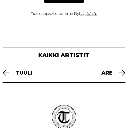
Tietosuojaselosteemme löytyy
täältä.
KAIKKI ARTISTIT
ARTIKKELIEN
TUULI
ARE
SELAUS