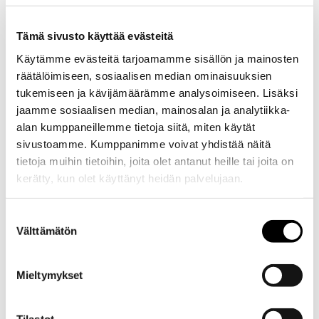
Keikat: booking@team.fi
Tuotanto: tuotanto@team.fi
Tämä sivusto käyttää evästeitä
Levy-yhtiö: Universal Music Finland
Käytämme evästeitä tarjoamamme sisällön ja mainosten
räätälöimiseen, sosiaalisen median ominaisuuksien
tukemiseen ja kävijämäärämme analysoimiseen. Lisäksi
jaamme sosiaalisen median, mainosalan ja analytiikka-
alan kumppaneillemme tietoja siitä, miten käytät
sivustoamme. Kumppanimme voivat yhdistää näitä
tietoja muihin tietoihin, joita olet antanut heille tai joita on
GALLERIA
kerätty, kun olet käyttänyt heidän palvelujaan.
Suostumuksen
Välttämätön
valinta
Mieltymykset