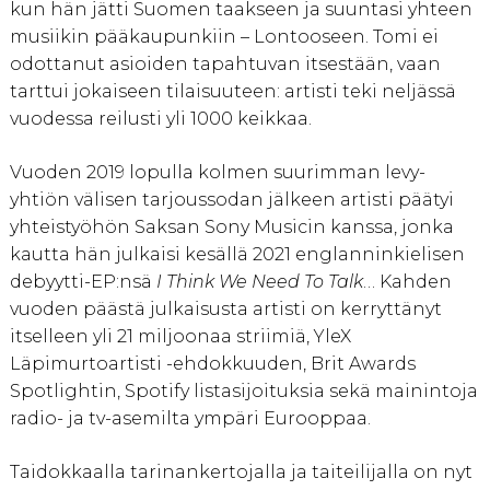
kun hän jätti Suomen taakseen ja suuntasi yhteen
musiikin pääkaupunkiin – Lontooseen. Tomi ei
odottanut asioiden tapahtuvan itsestään, vaan
tarttui jokaiseen tilaisuuteen: artisti teki neljässä
vuodessa reilusti yli 1000 keikkaa.
Vuoden 2019 lopulla kolmen suurimman levy-
yhtiön välisen tarjoussodan jälkeen artisti päätyi
yhteistyöhön Saksan Sony Musicin kanssa, jonka
kautta hän julkaisi kesällä 2021 englanninkielisen
debyytti-EP:nsä
I Think We Need To Talk
… Kahden
vuoden päästä julkaisusta artisti on kerryttänyt
itselleen yli 21 miljoonaa striimiä, YleX
Läpimurtoartisti -ehdokkuuden, Brit Awards
Spotlightin, Spotify listasijoituksia sekä mainintoja
radio- ja tv-asemilta ympäri Eurooppaa.
Taidokkaalla tarinankertojalla ja taiteilijalla on nyt