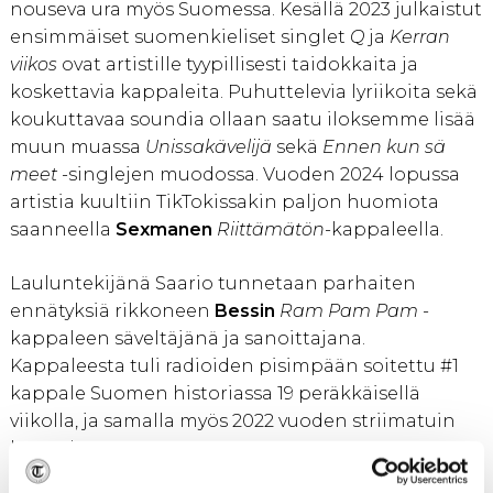
nouseva ura myös Suomessa. Kesällä 2023 julkaistut
ensimmäiset suomenkieliset singlet
Q
ja
Kerran
viikos
ovat artistille tyypillisesti taidokkaita ja
koskettavia kappaleita. Puhuttelevia lyriikoita sekä
koukuttavaa soundia ollaan saatu iloksemme lisää
muun muassa
Unissakävelijä
sekä
Ennen kun sä
meet
-singlejen muodossa. Vuoden 2024 lopussa
artistia kuultiin TikTokissakin paljon huomiota
saanneella
Sexmanen
Riittämätön
-kappaleella.
Lauluntekijänä Saario tunnetaan parhaiten
ennätyksiä rikkoneen
Bessin
Ram Pam Pam
-
kappaleen säveltäjänä ja sanoittajana.
Kappaleesta tuli radioiden pisimpään soitettu #1
kappale Suomen historiassa 19 peräkkäisellä
viikolla, ja samalla myös 2022 vuoden striimatuin
kappale.