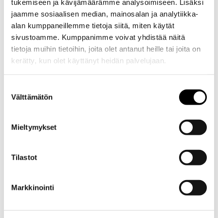
tukemiseen ja kävijämäärämme analysoimiseen. Lisäksi
15.08.2026
OSTA
jaamme sosiaalisen median, mainosalan ja analytiikka-
LIPUT
Tapiola Festivaali, Espoo
alan kumppaneillemme tietoja siitä, miten käytät
sivustoamme. Kumppanimme voivat yhdistää näitä
21.08.2026
tietoja muihin tietoihin, joita olet antanut heille tai joita on
OSTA
kerätty, kun olet käyttänyt heidän palvelujaan.
LIPUT
Festivaali, Tampere
Suostumuksen
13.10.2026
Välttämätön
valinta
Valokarnevaali, Helsinki
Mieltymykset
Tilastot
Markkinointi
GALLERIA