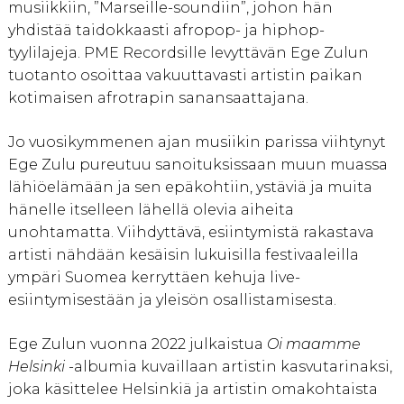
musiikkiin, ”Marseille-soundiin”, johon hän
yhdistää taidokkaasti afropop- ja hiphop-
tyylilajeja. PME Recordsille levyttävän Ege Zulun
tuotanto osoittaa vakuuttavasti artistin paikan
kotimaisen afrotrapin sanansaattajana.
Jo vuosikymmenen ajan musiikin parissa viihtynyt
Ege Zulu pureutuu sanoituksissaan muun muassa
lähiöelämään ja sen epäkohtiin, ystäviä ja muita
hänelle itselleen lähellä olevia aiheita
unohtamatta. Viihdyttävä, esiintymistä rakastava
artisti nähdään kesäisin lukuisilla festivaaleilla
ympäri Suomea kerryttäen kehuja live-
esiintymisestään ja yleisön osallistamisesta.
Ege Zulun vuonna 2022 julkaistua
Oi maamme
Helsinki
-albumia kuvaillaan artistin kasvutarinaksi,
joka käsittelee Helsinkiä ja artistin omakohtaista