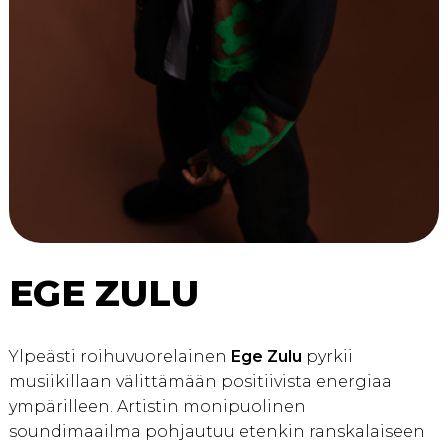
EGE ZULU
Ylpeästi roihuvuorelainen
Ege Zulu
pyrkii
musiikillaan välittämään positiivista energiaa
ympärilleen. Artistin monipuolinen
soundimaailma pohjautuu etenkin ranskalaiseen