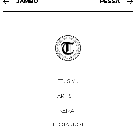
JAMBO
PESSA
SELAUS
ETUSIVU
ARTISTIT
KEIKAT
TUOTANNOT