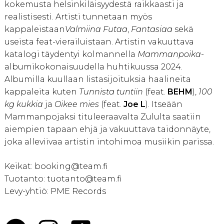
kokemusta helsinkiläisyydestä raikkaasti ja
realistisesti. Artisti tunnetaan myös
kappaleistaan
Valmiina Futaa
,
Fantasiaa
sekä
useista feat-vierailuistaan. Artistin vakuuttava
katalogi täydentyi kolmannella
Mammanpoika
-
albumikokonaisuudella huhtikuussa 2024.
Albumilla kuullaan listasijoituksia haalineita
kappaleita kuten
Tunnista tuntiin
(feat.
BEHM
),
100
kg kukkia
ja
Oikee mies
(feat.
Joe
L
). Itseään
Mammanpojaksi tituleeraavalta Zululta saatiin
aiempien tapaan ehjä ja vakuuttava taidonnäyte,
joka alleviivaa artistin intohimoa musiikin parissa.
Keikat: booking@team.fi
Tuotanto: tuotanto@team.fi
Levy-yhtiö: PME Records