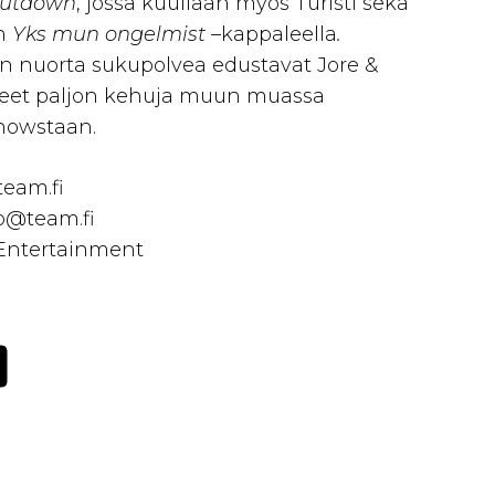
utdown
, jossa kuullaan myös Turisti sekä
n
Yks mun ongelmist –
kappaleella
.
n nuorta sukupolvea edustavat Jore &
eet paljon kehuja muun muassa
howstaan.
team.fi
o@team.fi
 Entertainment