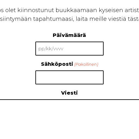
os olet kiinnostunut buukkaamaan kyseisen artist
siintymään tapahtumaasi, laita meille viestiä täst
Päivämäärä
PP
slash
Sähköposti
(Pakollinen)
KK
slash
VVVV
Viesti