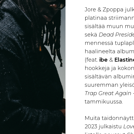
Jore & Zpoppa jul
platinaa striima
sisältää muun mua
sekä
Dead Presid
mennessä tuplapl
haalineelta album
(feat.
ibe
&
Elasti
hookkeja ja kokon
sisältävän albumi
suuremman yleisö
Trap Great Again
tammikuussa.
Muita taidonnäyt
2023 julkaistu
Lov