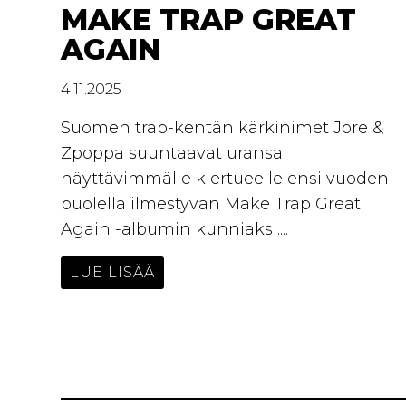
MAKE TRAP GREAT
AGAIN
4.11.2025
Suomen trap-kentän kärkinimet Jore &
Zpoppa suuntaavat uransa
näyttävimmälle kiertueelle ensi vuoden
puolella ilmestyvän Make Trap Great
Again -albumin kunniaksi....
LUE LISÄÄ