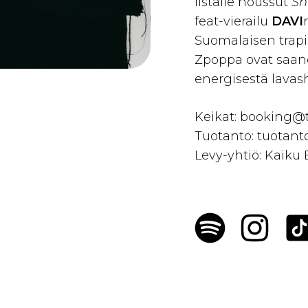
listalle noussut
Sh
feat-vierailu
DAVI
Suomalaisen trapi
Zpoppa ovat saan
energisestä lavas
Keikat: booking@
Tuotanto: tuotant
Levy-yhtiö: Kaiku