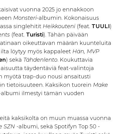
kaisivat vuonna 2025 jo ennakkoon
nneen
Monsteri-
albumin. Kokonaisuus
ssa singlehitit
Heikkouteni
(feat.
TUULI
)
ents
(feat.
Turisti
). Tähän päivään
atinaan oikeuttavan määrän kuunteluita
ilta löytyy myös kappaleet
Hän, MVP
nen
) sekä
Tähdenlento
. Koukuttavia
aisuutta täydentäviä feat-valintoja
n myötä trap-duo nousi ansaitusti
n tietoisuuteen. Kaksikon tuorein
Make
-albumi ilmestyi tämän vuoden
teitä kaksikolta on muun muassa vuonna
e SZN
-albumi, sekä Spotifyn Top 50 -