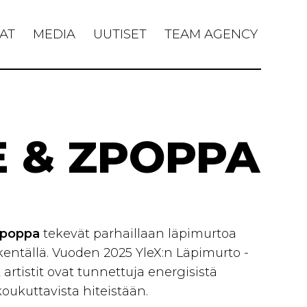
AT
MEDIA
UUTISET
TEAM AGENCY
E & ZPOPPA
Zpoppa
tekevät parhaillaan läpimurtoa
ntällä. Vuoden 2025 YleX:n Läpimurto -
et artistit ovat tunnettuja energisistä
oukuttavista hiteistään.