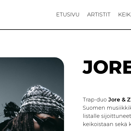
ETUSIVU
ARTISTIT
KEIK
JOR
Trap-duo
Jore & 
Suomen musiikkike
listalle sijoittune
keikoistaan sekä k